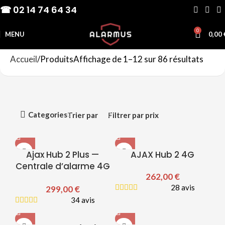
☎ 02 14 74 64 34
0
MENU
0,00
Accueil
Produits
Affichage de 1–12 sur 86 résultats
Categories
Trier par
Filtrer par prix
Ajax Hub 2 Plus —
AJAX Hub 2 4G
Centrale d’alarme 4G
262,00
€
& Wi-Fi
28 avis
299,00
€
34 avis