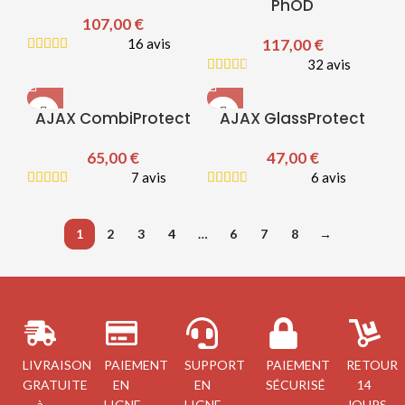
PhOD
107,00
€
16 avis
117,00
€
32 avis
AJAX CombiProtect
AJAX GlassProtect
65,00
€
47,00
€
7 avis
6 avis
1
2
3
4
…
6
7
8
→
LIVRAISON
PAIEMENT
SUPPORT
PAIEMENT
RETOUR
GRATUITE
EN
EN
SÉCURISÉ
14
à
LIGNE
LIGNE
JOURS