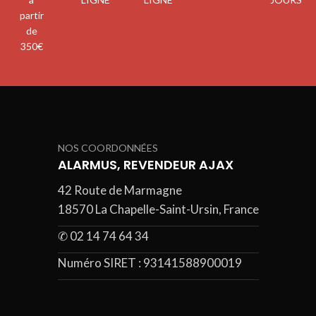
partir
de
350€
NOS COORDONNÉES
ALARMUS, REVENDEUR AJAX
42 Route de Marmagne
18570 La Chapelle-Saint-Ursin, France
✆ 02 14 74 64 34
Numéro SIRET :
93141588900019