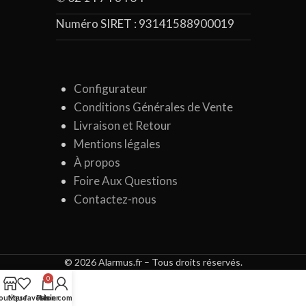
Numéro SIRET :
93141588900019
Configurateur
Conditions Générales de Vente
Livraison et Retour
Mentions légales
À propos
Foire Aux Questions
Contactez-nous
© 2026 Alarmus.fr – Tous droits réservés.
0
outique
Mes favoris
Panier
Mon compte