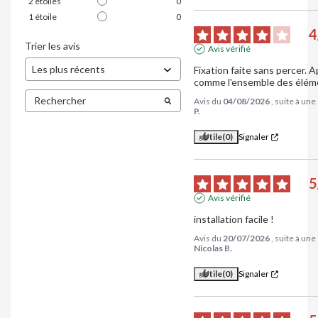
2
étoiles
0
1
étoile
0
4
Trier les avis
Avis vérifié
Fixation faite sans percer. 
comme l'ensemble des élém
Avis du
04/08/2026
, suite à un
P.
Utile
(0)
Signaler
5
Avis vérifié
installation facile !
Avis du
20/07/2026
, suite à un
Nicolas B.
Utile
(0)
Signaler