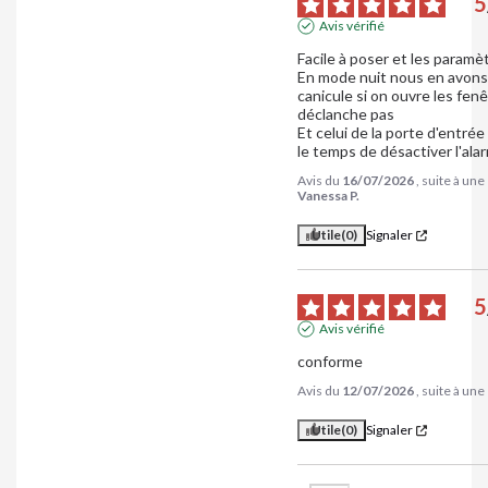
5
Avis vérifié
Facile à poser et les paramè
En mode nuit nous en avons 
canicule si on ouvre les fenê
déclanche pas 

Et celui de la porte d'entrée
le temps de désactiver l'ala
Avis du
16/07/2026
, suite à un
Vanessa P.
Utile
(0)
Signaler
5
Avis vérifié
conforme
Avis du
12/07/2026
, suite à un
Utile
(0)
Signaler