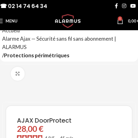
☎ 02 14 74 64 34
0
MENU
0,00
Accueil
Alarme Ajax — Sécurité sans fil sans abonnement |
ALARMUS
Protections périmétriques
Agrandir
AJAX DoorProtect
28,00
€
4.9
/
5
-
45
avis