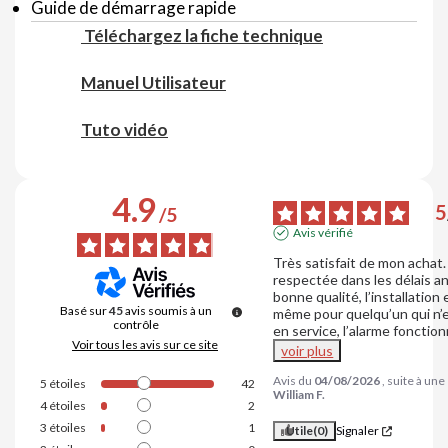
Guide de démarrage rapide
Téléchargez la fiche technique
Manuel Utilisateur
Tuto vidéo
4.9
5
/
5
Avis vérifié
Très satisfait de mon achat. 
respectée dans les délais an
bonne qualité, l’installation 
Basé sur
45
avis soumis à un
même pour quelqu’un qui n’es
contrôle
en service, l’alarme fonctio
Voir tous les avis sur ce site
voir plus
Avis du
04/08/2026
, suite à un
5
étoiles
42
William F.
4
étoiles
2
3
étoiles
1
Utile
(0)
Signaler