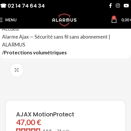
☎ 02 14 74 64 34
0
MENU
0,00
Accueil
Alarme Ajax — Sécurité sans fil sans abonnement |
ALARMUS
Protections volumétriques
Agrandir
AJAX MotionProtect
47,00
€
4.9
/
5
-
21
avis