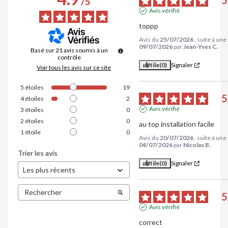
5
/
5
Avis vérifié
toppp
Avis du
25/07/2026
, suite à un
09/07/2026
par
Jean-Yves C.
Basé sur
21
avis soumis à un
contrôle
Utile
(0)
Signaler
Voir tous les avis sur ce site
5
étoiles
19
5
4
étoiles
2
Avis vérifié
3
étoiles
0
2
étoiles
0
au top installation facile
1
étoile
0
Avis du
20/07/2026
, suite à un
04/07/2026
par
Nicolas B.
Trier les avis
Utile
(0)
Signaler
5
Avis vérifié
correct