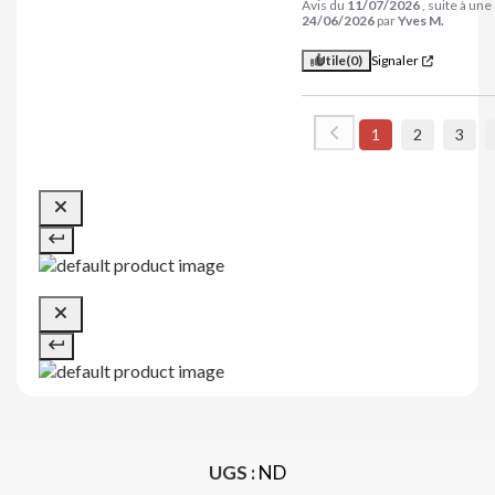
Avis du
11/07/2026
, suite à un
24/06/2026
par
Yves M.
Utile
(0)
Signaler
1
2
3
UGS :
ND