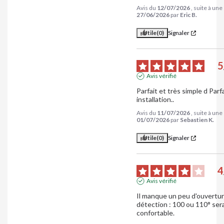
Avis du
12/07/2026
, suite à un
27/06/2026
par
Eric B.
Utile
(0)
Signaler
5
Avis vérifié
Parfait et très simple d Parfa
installation..
Avis du
11/07/2026
, suite à un
01/07/2026
par
Sebastien K.
Utile
(0)
Signaler
4
Avis vérifié
Il manque un peu d'ouverture
détection : 100 ou 110° serai
confortable.