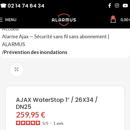
☎ 02 14 74 64 34
0
MENU
0,00
Accueil
Alarme Ajax — Sécurité sans fil sans abonnement |
ALARMUS
Prévention des inondations
Agrandir
AJAX WaterStop 1″ / 26X34 /
DN25
259,95
€
5
/
5
-
1
avis