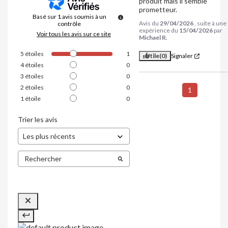
produit mais il semble 
prometteur.
Basé sur
1
avis soumis à un
Avis du
29/04/2026
, suite à une
contrôle
expérience du
15/04/2026
par
Voir tous les avis sur ce site
Michael R.
5
étoiles
1
Utile
(0)
Signaler
4
étoiles
0
3
étoiles
0
2
étoiles
0
1
1
étoile
0
Trier les avis