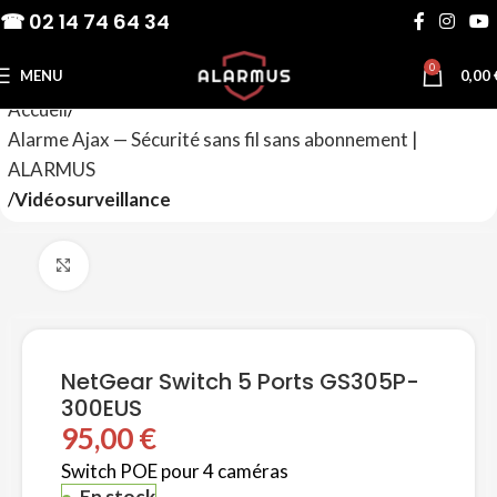
☎ 02 14 74 64 34
0
MENU
0,00
Accueil
Alarme Ajax — Sécurité sans fil sans abonnement |
ALARMUS
Vidéosurveillance
Agrandir
NetGear Switch 5 Ports GS305P-
300EUS
95,00
€
Switch POE pour 4 caméras
En stock