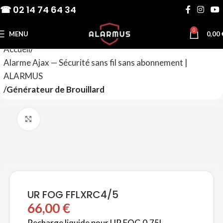
☎ 02 14 74 64 34
0
MENU
0,00
Accueil
Alarme Ajax — Sécurité sans fil sans abonnement |
ALARMUS
Générateur de Brouillard
Agrandir
UR FOG FFLXRC4/5
66,00
€
Recharge liquide pour UR FOG 0.75L