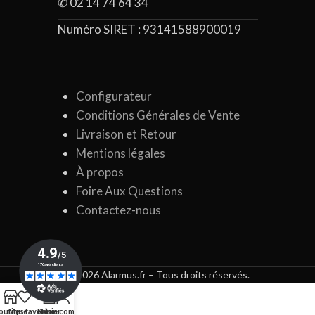
✆ 02 14 74 64 34
Numéro SIRET :
93141588900019
Configurateur
Conditions Générales de Vente
Livraison et Retour
Mentions légales
À propos
Foire Aux Questions
Contactez-nous
© 2026 Alarmus.fr – Tous droits réservés.
0
outique
Mes favoris
Panier
Mon compte