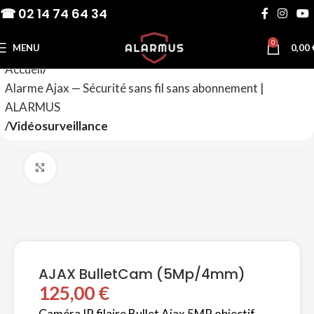
☎ 02 14 74 64 34
0
MENU
0,00
Accueil
Alarme Ajax — Sécurité sans fil sans abonnement |
ALARMUS
Vidéosurveillance
Agrandir
AJAX BulletCam (5Mp/4mm)
125,00
€
Caméra IP filaire Bullet Ajax 5MP objectif