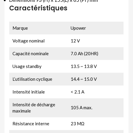
Caractéristiques
Marque
Upower
Voltage nominal
12 V
Capacité nominale
7.0 Ah (20HR)
Usage standby
13.5 ~ 13.8 V
L’utilisation cyclique
14.4 ~ 15.0 V
Intensité initiale
< 2.1 A
Intensité de décharge
105 A max.
maximale
Résistance interne
23 MΩ