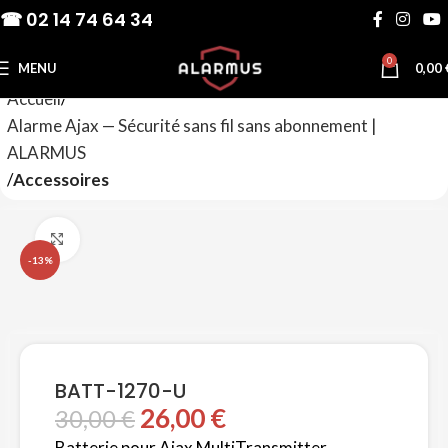
☎ 02 14 74 64 34
0
MENU
0,00
Accueil
Alarme Ajax — Sécurité sans fil sans abonnement |
ALARMUS
Accessoires
Agrandir
-13%
BATT-1270-U
26,00
€
30,00
€
Batterie pour Ajax MultiTransmitter