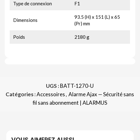
Type de connexion
F1
93.5 (H) x 151 (L) x 65
Dimensions
(Pr) mm
Poids
2180 g
UGS :
BATT-1270-U
Catégories :
Accessoires
,
Alarme Ajax — Sécurité sans
fil sans abonnement | ALARMUS
VOUS AIMEREZ AUSSI…