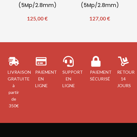
(5Mp/2.8mm)
(5Mp/2.8mm)
125,00
€
127,00
€
LIVRAISON
PAIEMENT
SUPPORT
PAIEMENT
RETOUR
GRATUITE
EN
EN
SÉCURISÉ
14
à
LIGNE
LIGNE
JOURS
partir
de
350€