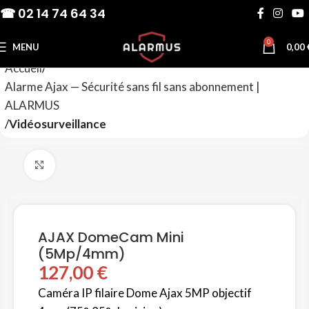
☎ 02 14 74 64 34
0
MENU
0,00
Accueil
Alarme Ajax — Sécurité sans fil sans abonnement |
ALARMUS
Vidéosurveillance
Agrandir
AJAX DomeCam Mini
(5Mp/4mm)
127,00
€
Caméra IP filaire Dome Ajax 5MP objectif