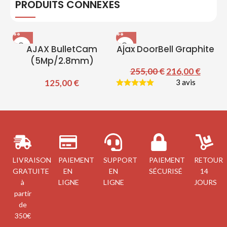
PRODUITS CONNEXES
-15%
AJAX BulletCam
Ajax DoorBell Graphite
(5Mp/2.8mm)
255,00
€
216,00
€
125,00
€
3 avis
LIVRAISON
PAIEMENT
SUPPORT
PAIEMENT
RETOUR
GRATUITE
EN
EN
SÉCURISÉ
14
à
LIGNE
LIGNE
JOURS
partir
de
350€