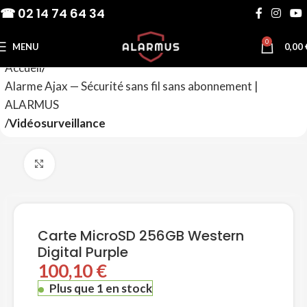
☎ 02 14 74 64 34
0
MENU
0,00
Accueil
Alarme Ajax — Sécurité sans fil sans abonnement |
ALARMUS
Vidéosurveillance
Agrandir
Carte MicroSD 256GB Western
Digital Purple
100,10
€
Plus que 1 en stock